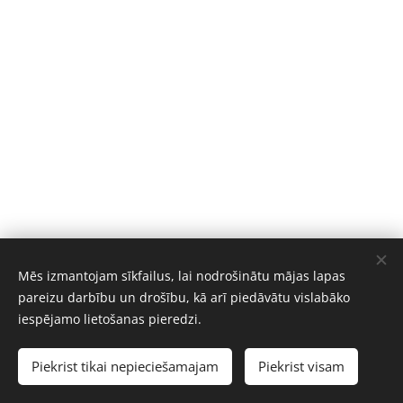
Mēs izmantojam sīkfailus, lai nodrošinātu mājas lapas
pareizu darbību un drošību, kā arī piedāvātu vislabāko
iespējamo lietošanas pieredzi.
Piekrist tikai nepieciešamajam
Piekrist visam
Izveidots ar
Webnode
Sīkdatnes